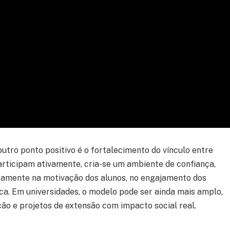
utro ponto positivo é o fortalecimento do vínculo entre
articipam ativamente, cria-se um ambiente de confiança,
retamente na motivação dos alunos, no engajamento dos
ca. Em universidades, o modelo pode ser ainda mais amplo,
ão e projetos de extensão com impacto social real.