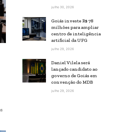
julho 30, 2026
Goiás investe R$ 78
milhões para ampliar
centro de inteligência
artificial da UFG
julho 29, 2026
Daniel Vilela será
lançado candidato ao
governo de Goiás em
convenção do MDB
julho 29, 2026
ás