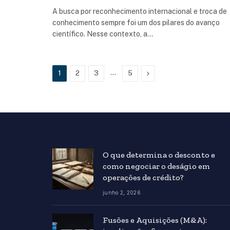
A busca por reconhecimento internacional e troca de
conhecimento sempre foi um dos pilares do avanço
científico. Nesse contexto, a…
…
Next
1
2
3
5
O que determina o desconto e
como negociar o deságio em
operações de crédito?
junho 2, 2026
Fusões e Aquisições (M&A):