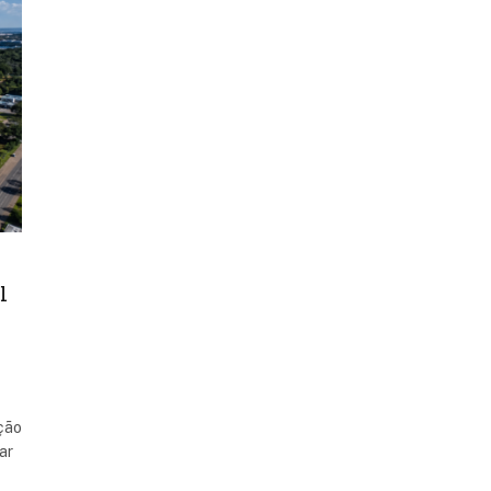
l
ação
ar