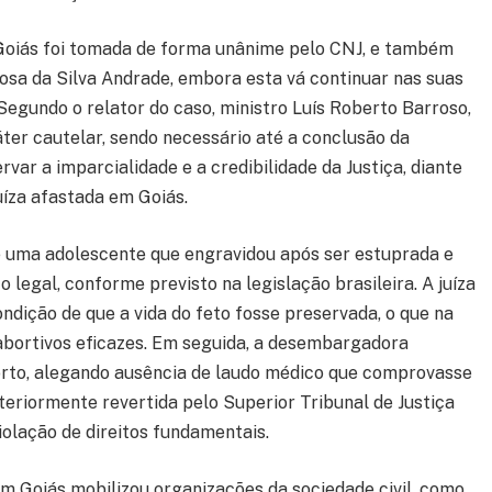
 Goiás foi tomada de forma unânime pelo CNJ, e também
sa da Silva Andrade, embora esta vá continuar nas suas
egundo o relator do caso, ministro Luís Roberto Barroso,
er cautelar, sendo necessário até a conclusão da
var a imparcialidade e a credibilidade da Justiça, diante
uíza afastada em Goiás.
e uma adolescente que engravidou após ser estuprada e
 legal, conforme previsto na legislação brasileira. A juíza
dição de que a vida do feto fosse preservada, o que na
abortivos eficazes. Em seguida, a desembargadora
rto, alegando ausência de laudo médico que comprovasse
steriormente revertida pelo Superior Tribunal de Justiça
iolação de direitos fundamentais.
em Goiás mobilizou organizações da sociedade civil, como