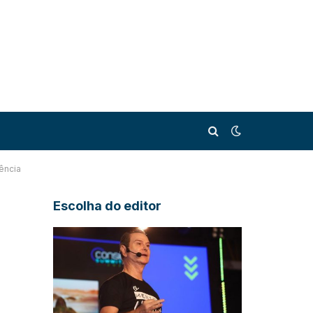
ência
Escolha do editor