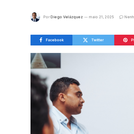
Por
Diego Velázquez
maio 21, 2025
Nenh
Facebook
Twitter
P