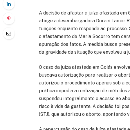
A decisão de afastar a juíza afastada em
atinge a desembargadora Doraci Lamar Ro
funções enquanto responde ao processo. S
o afastamento de Maria Socorro tem carát
apuração dos fatos. A medida busca preser
da gravidade da situação que envolveu a j
O caso da juíza afastada em Goiás envolv
buscava autorização para realizar o aborto
autorizou o procedimento apenas sob a con
prática impedia a realização de métodos 
suspendeu integralmente o acesso ao abo
risco à vida da gestante. A decisão foi po
(STJ), que autorizou o aborto, apontando v
A repercussão do caso da juíza afastada 