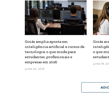
Goiás amplia aposta em
Goiás ac
inteligência artificial e cursos de
inteligên
tecnologia: o que muda para
o que mu
estudantes, profissionais e
estudant
empresas em 2026
junho 18, 2
junho 24, 2026
ADI