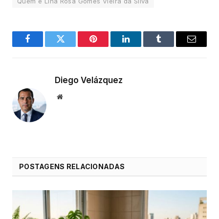
Quem é Lina Rosa Gomes Vieira da Silva
Facebook
Twitter
Pinterest
LinkedIn
Tumblr
Email
Diego Velázquez
Website
POSTAGENS RELACIONADAS