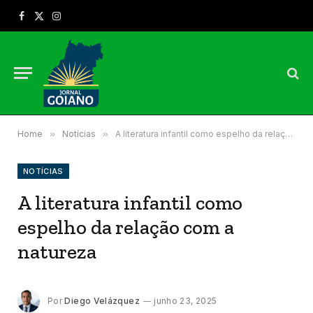
Facebook
X
Instagram
(Twitter)
Home
»
Notícias
»
A literatura infantil como espelho da relação com a natureza
NOTÍCIAS
A literatura infantil como
espelho da relação com a
natureza
Por
Diego Velázquez
junho 23, 2025