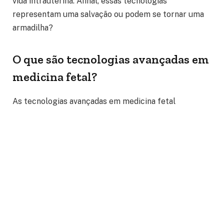
vida intrauterina. Afinal, essas tecnologias
representam uma salvação ou podem se tornar uma
armadilha?
O que são tecnologias avançadas em
medicina fetal?
As tecnologias avançadas em medicina fetal
englobam uma variedade de métodos diagnósticos e
terapêuticos voltados exclusivamente para o feto
ainda no útero. Entre as principais inovações estão os
exames de imagem de alta resolução, como o
ultrassom 3D e 4D, a ressonância magnética fetal, os
testes genéticos não invasivos e as cirurgias fetais.
De acordo com Dra. Thaline Neves, essas tecnologias
têm um papel essencial na identificação precoce de
malformações congênitas, síndromes genéticas e