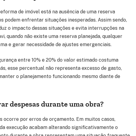
eforma de imóvel está na ausência de uma reserva
os podem enfrentar situações inesperadas. Assim sendo,
uz o impacto dessas situações e evita interrupções na
i, quando não existe uma reserva planejada, qualquer
a e gerar necessidade de ajustes emergenciais.
urança entre 10% e 20% do valor estimado costuma
liás, esse percentual não representa excesso de gasto,
manter o planejamento funcionando mesmo diante de
var despesas durante uma obra?
s ocorre por erros de orçamento. Em muitos casos,
da execução acabam alterando significativamente o
nto durante a obra representam uma situação frequente.