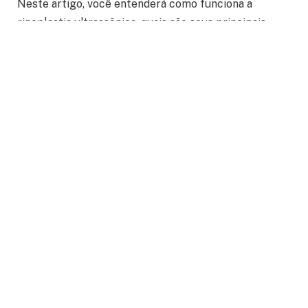
Neste artigo, você entenderá como funciona a
rinoplastia ultrassônica, quais são seus principais
benefícios e por que essa tecnologia vem ganhando
espaço na cirurgia plástica moderna. Continue a
leitura para compreender como a precisão
tecnológica está transformando esse procedimento.
Milton Seigi Hayashi