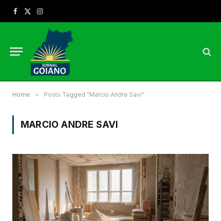
Facebook
X
Instagram
(Twitter)
Home
»
Posts Tagged "Marcio Andre Savi"
MARCIO ANDRE SAVI