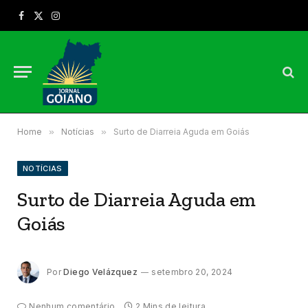
Facebook
X
Instagram
(Twitter)
Home
»
Notícias
»
Surto de Diarreia Aguda em Goiás
NOTÍCIAS
Surto de Diarreia Aguda em
Goiás
Por
Diego Velázquez
setembro 20, 2024
Nenhum comentário
2 Mins de leitura