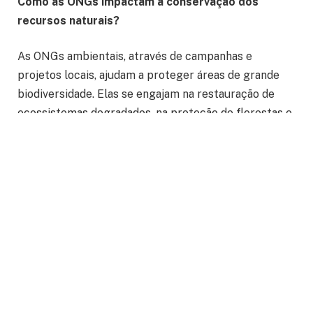
Como as ONGs impactam a conservação dos
recursos naturais?
As ONGs ambientais, através de campanhas e
projetos locais, ajudam a proteger áreas de grande
biodiversidade. Elas se engajam na restauração de
ecossistemas degradados, na proteção de florestas e
na recuperação de rios e lagos. Como elucida o CEO
da Bionergia Geraldo de Vitto, ao colaborar com
comunidades locais, as ONGs garantem que os
habitantes se tornem defensores da preservação,
criando uma rede de apoio que vai além de iniciativas
governamentais.
Outro aspecto importante é a influência das ONGs
nas políticas ambientais. Elas pressionam governos a
implementar leis mais rigorosas contra a destruição