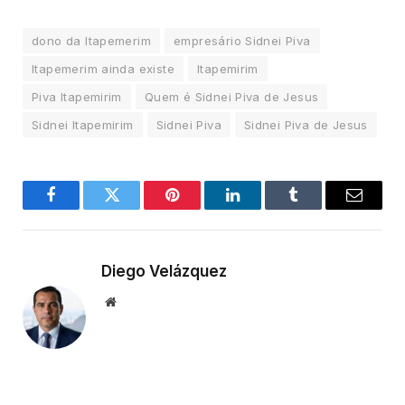
dono da Itapemerim
empresário Sidnei Piva
Itapemerim ainda existe
Itapemirim
Piva Itapemirim
Quem é Sidnei Piva de Jesus
Sidnei Itapemirim
Sidnei Piva
Sidnei Piva de Jesus
Facebook
Twitter
Pinterest
LinkedIn
Tumblr
Email
Diego Velázquez
Website