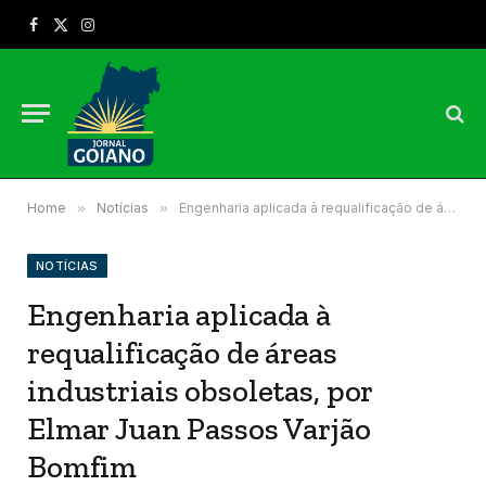
Facebook
X
Instagram
(Twitter)
Home
»
Notícias
»
Engenharia aplicada à requalificação de áreas industriais obsoletas, por Elmar Juan Passos Varjão Bomfim
NOTÍCIAS
Engenharia aplicada à
requalificação de áreas
industriais obsoletas, por
Elmar Juan Passos Varjão
Bomfim