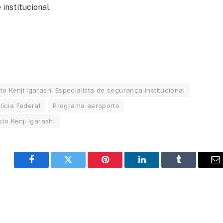
 institucional.
to Kenji Igarashi Especialista de segurança institucional
lícia Federal
Programa aeroporto
to Kenji Igarashi
Facebook
Twitter
Pinterest
LinkedIn
Tumblr
E