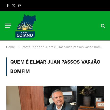
Facebook
X
Instagram
(Twitter)
Home
»
Posts Tagged "Quem é Elmar Juan Passos Varjão Bomfim"
QUEM É ELMAR JUAN PASSOS VARJÃO
BOMFIM