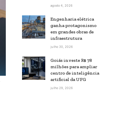
agosto 4, 2026
Engenharia elétrica
ganha protagonismo
em grandes obras de
infraestrutura
julho 30, 2026
Goiás investe R$ 78
milhões para ampliar
centro de inteligência
artificial da UFG
e
julho 29, 2026