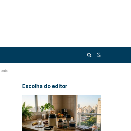
mento
Escolha do editor