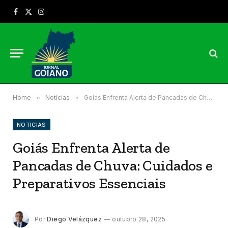
Facebook
X
Instagram
(Twitter)
Home
»
Notícias
»
Goiás Enfrenta Alerta de Pancadas de Chuva: Cuidados e Preparativos Essenciais
NOTÍCIAS
Goiás Enfrenta Alerta de
Pancadas de Chuva: Cuidados e
Preparativos Essenciais
Por
Diego Velázquez
outubro 28, 2025