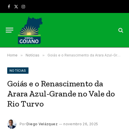
Facebook
X
Instagram
(Twitter)
Home
»
Notícias
»
Goiás e o Renascimento da Arara Azul-Grande no Vale do Rio Turvo
NOTÍCIAS
Goiás e o Renascimento da
Arara Azul-Grande no Vale do
Rio Turvo
Por
Diego Velázquez
novembro 26, 2025