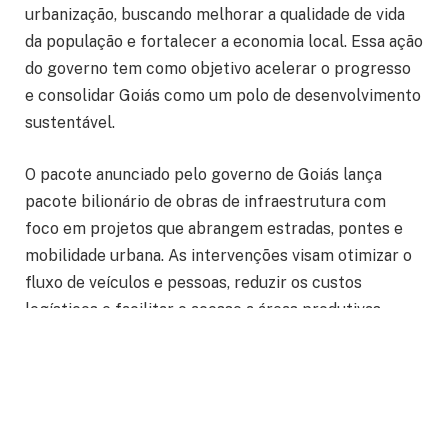
urbanização, buscando melhorar a qualidade de vida
da população e fortalecer a economia local. Essa ação
do governo tem como objetivo acelerar o progresso
e consolidar Goiás como um polo de desenvolvimento
sustentável.
O pacote anunciado pelo governo de Goiás lança
pacote bilionário de obras de infraestrutura com
foco em projetos que abrangem estradas, pontes e
mobilidade urbana. As intervenções visam otimizar o
fluxo de veículos e pessoas, reduzir os custos
logísticos e facilitar o acesso a áreas produtivas,
impulsionando assim a competitividade do estado. O
investimento pesado em infraestrutura viária é
fundamental para atrair novos negócios e gerar
empregos diretos e indiretos.