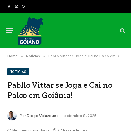
Facebook
X
Instagram
(Twitter)
Home
»
Notícias
»
Pabllo Vittar se Joga e Cai no Palco em Goiânia!
NOTÍCIAS
Pabllo Vittar se Joga e Cai no
Palco em Goiânia!
Por
Diego Velázquez
setembro 8, 2025
Nenhum comentário
2 Mins de leitura