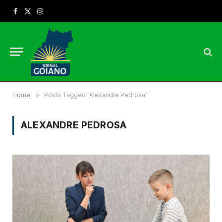
Facebook
X
Instagram
(Twitter)
Home
»
Posts Tagged "Alexandre Pedrosa"
ALEXANDRE PEDROSA