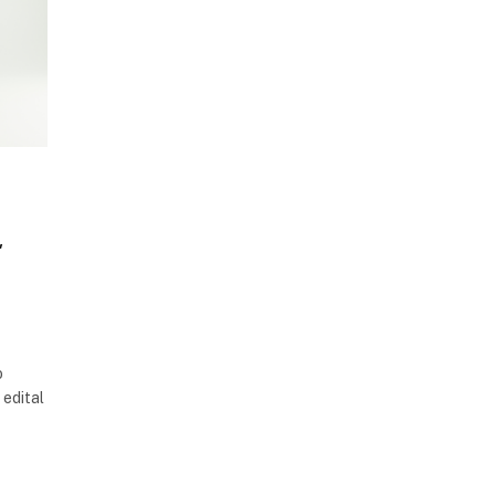
,
o
 edital