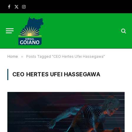
Facebook
X
Instagram
(Twitter)
Home
»
Posts Tagged "CEO Hertes Ufei Hassegawa"
CEO HERTES UFEI HASSEGAWA