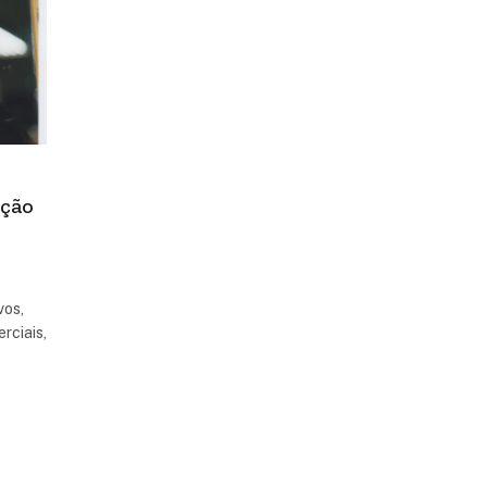
ação
vos,
rciais,