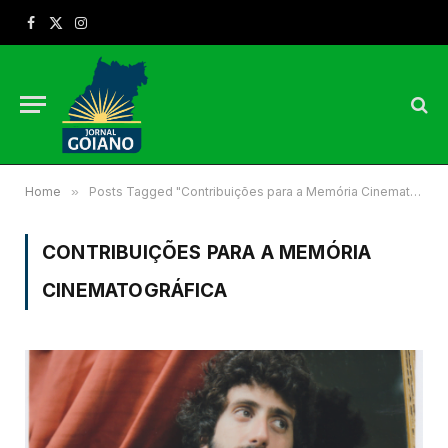
Facebook
X
Instagram
(Twitter)
Home
»
Posts Tagged "Contribuições para a Memória Cinematográfica"
CONTRIBUIÇÕES PARA A MEMÓRIA
CINEMATOGRÁFICA