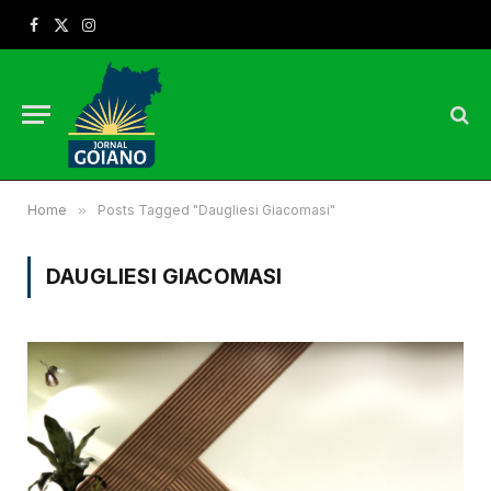
Facebook
X
Instagram
(Twitter)
Home
»
Posts Tagged "Daugliesi Giacomasi"
DAUGLIESI GIACOMASI