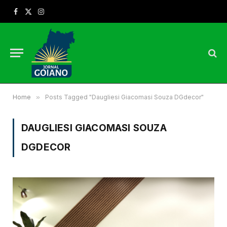
Facebook
X
Instagram
(Twitter)
Home
»
Posts Tagged "Daugliesi Giacomasi Souza DGdecor"
DAUGLIESI GIACOMASI SOUZA
DGDECOR