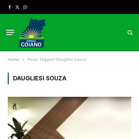
Facebook
X
Instagram
(Twitter)
Home
»
Posts Tagged "Daugliesi Souza"
DAUGLIESI SOUZA