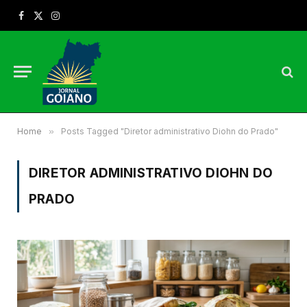
Facebook
X
Instagram
(Twitter)
Home
»
Posts Tagged "Diretor administrativo Diohn do Prado"
DIRETOR ADMINISTRATIVO DIOHN DO
PRADO