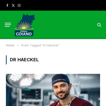
Facebook
X
Instagram
(Twitter)
Home
»
Posts Tagged "Dr Haeckel"
DR HAECKEL