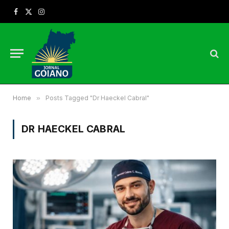
Facebook
X
Instagram
(Twitter)
Home
»
Posts Tagged "Dr Haeckel Cabral"
DR HAECKEL CABRAL