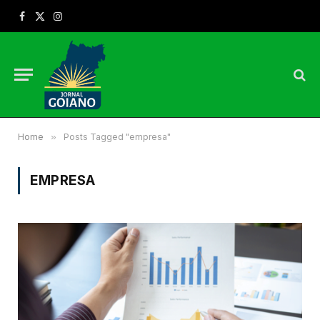
Facebook
X
Instagram
(Twitter)
Home
»
Posts Tagged "empresa"
EMPRESA