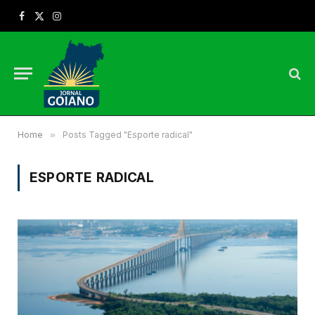
Facebook
X
Instagram
(Twitter)
Home
»
Posts Tagged "Esporte radical"
ESPORTE RADICAL