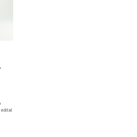
,
o
 edital