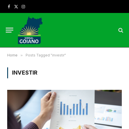
Facebook
X
Instagram
(Twitter)
Home
»
Posts Tagged "investir"
INVESTIR