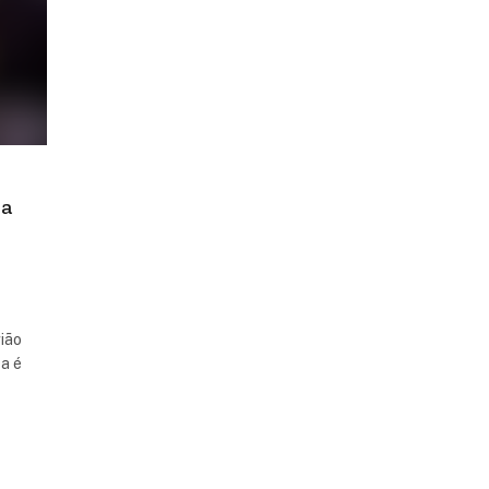
da
gião
ca é