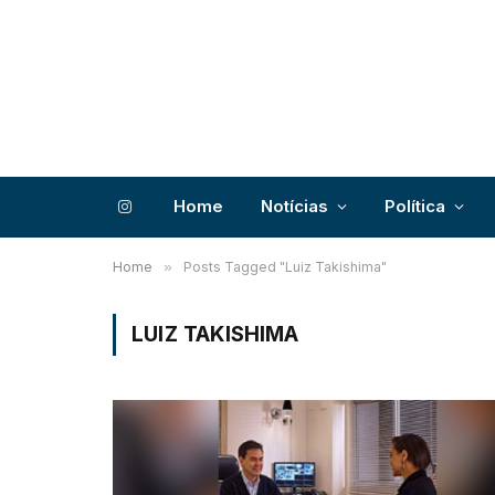
Home
Notícias
Política
Instagram
Home
»
Posts Tagged "Luiz Takishima"
LUIZ TAKISHIMA