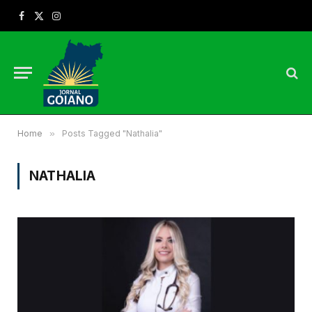
Facebook
X
Instagram
(Twitter)
Home
»
Posts Tagged "Nathalia"
NATHALIA