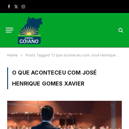
Facebook
X
Instagram
(Twitter)
Home
»
Posts Tagged "O que aconteceu com José Henrique Gomes Xavier"
O QUE ACONTECEU COM JOSÉ
HENRIQUE GOMES XAVIER