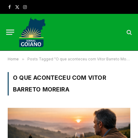
Facebook
X
Instagram
(Twitter)
Home
»
Posts Tagged "O que aconteceu com Vitor Barreto Moreira"
O QUE ACONTECEU COM VITOR
BARRETO MOREIRA