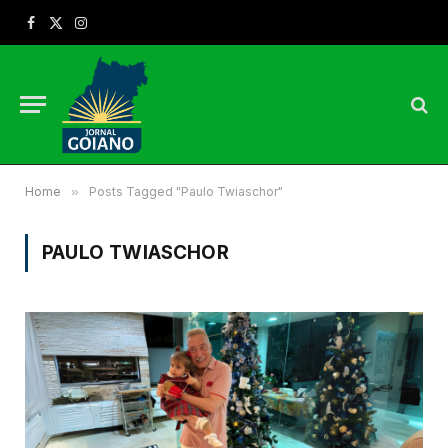
Facebook
X
Instagram
(Twitter)
Home
»
Posts Tagged "Paulo Twiaschor"
PAULO TWIASCHOR