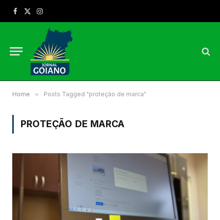
Facebook
X
Instagram
(Twitter)
Home
»
Posts Tagged "proteção de marca"
PROTEÇÃO DE MARCA