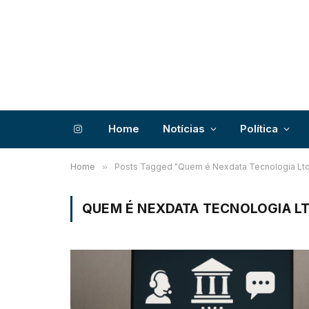
Home
Notícias
Política
Instagram
Home
»
Posts Tagged "Quem é Nexdata Tecnologia Lt
QUEM É NEXDATA TECNOLOGIA L