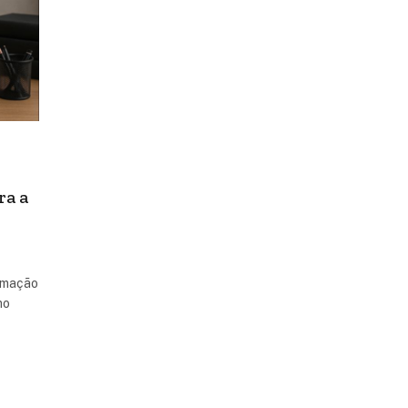
ra a
ormação
mo