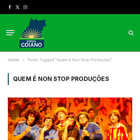
Facebook
X
Instagram
(Twitter)
Home
»
Posts Tagged "Quem é Non Stop Produções"
QUEM É NON STOP PRODUÇÕES