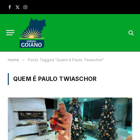
Facebook
X
Instagram
(Twitter)
Home
»
Posts Tagged "Quem é Paulo Twiaschor"
QUEM É PAULO TWIASCHOR