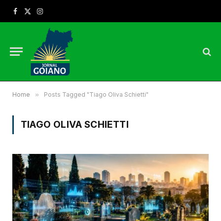
Facebook
X
Instagram
(Twitter)
Home
»
Posts Tagged "Tiago Oliva Schietti"
TIAGO OLIVA SCHIETTI