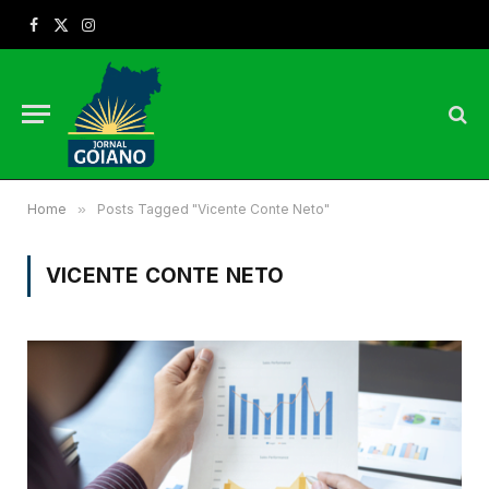
Facebook
X
Instagram
(Twitter)
Home
»
Posts Tagged "Vicente Conte Neto"
VICENTE CONTE NETO