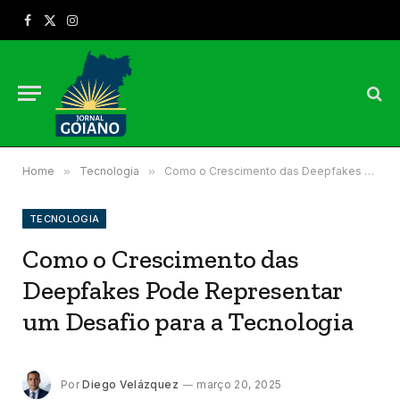
Facebook
X
Instagram
(Twitter)
Home
»
Tecnologia
»
Como o Crescimento das Deepfakes Pode Representar um Desafio para a Tecnologia
TECNOLOGIA
Como o Crescimento das
Deepfakes Pode Representar
um Desafio para a Tecnologia
Por
Diego Velázquez
março 20, 2025