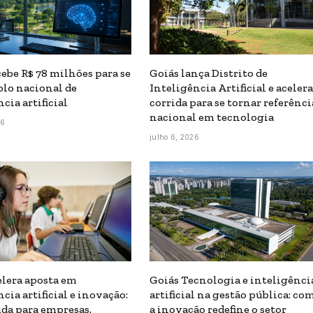
cebe R$ 78 milhões para se
Goiás lança Distrito de
olo nacional de
Inteligência Artificial e acelera
cia artificial
corrida para se tornar referênci
nacional em tecnologia
26
julho 6, 2026
elera aposta em
Goiás Tecnologia e inteligênci
cia artificial e inovação:
artificial na gestão pública: co
da para empresas,
a inovação redefine o setor