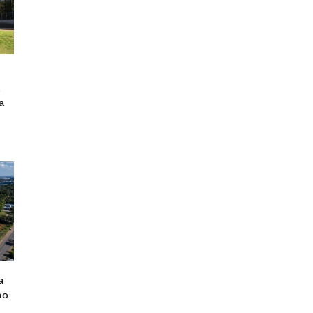
a
a
mo