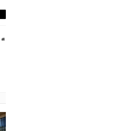
mail
Website