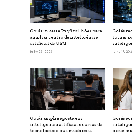
Goiás investe R$ 78 milhões para
Goiás re
ampliar centro de inteligência
tornar p
artificial da UFG
inteligên
julho 29, 2026
julho 17, 20
Goiás amplia aposta em
Goiás ac
inteligência artificial e cursos de
inteligên
tecnologia: o que muda para
o que mu