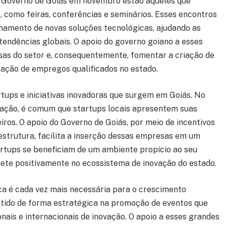
lo Governo de Goiás em novembro estão aqueles que
, como feiras, conferências e seminários. Esses encontros
hamento de novas soluções tecnológicas, ajudando as
endências globais. O apoio do governo goiano a esses
sas do setor e, consequentemente, fomentar a criação de
ração de empregos qualificados no estado.
tups e iniciativas inovadoras que surgem em Goiás. No
vação, é comum que startups locais apresentem suas
iros. O apoio do Governo de Goiás, por meio de incentivos
estrutura, facilita a inserção dessas empresas em um
rtups se beneficiam de um ambiente propício ao seu
lete positivamente no ecossistema de inovação do estado.
ca é cada vez mais necessária para o crescimento
stido de forma estratégica na promoção de eventos que
onais e internacionais de inovação. O apoio a esses grandes