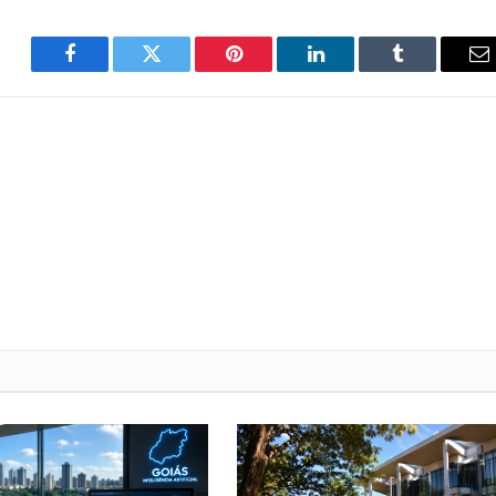
Facebook
Twitter
Pinterest
LinkedIn
Tumblr
E