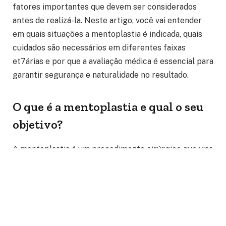
fatores importantes que devem ser considerados
antes de realizá-la. Neste artigo, você vai entender
em quais situações a mentoplastia é indicada, quais
cuidados são necessários em diferentes faixas
et7árias e por que a avaliação médica é essencial para
garantir segurança e naturalidade no resultado.
O que é a mentoplastia e qual o seu
objetivo?
A mentoplastia é um procedimento cirúrgico que visa
corrigir o formato, o tamanho ou o posicionamento do
queixo, proporcionando maior harmonia ao rosto.
Pode ser realizada para projetar um queixo retraído,
reduzir um queixo proeminente ou ajustar
assimetrias faciais. Existem duas principais