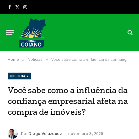
Facebook
X
Instagram
(Twitter)
Home
»
Notícias
»
Você sabe como a influência da confiança empresarial afeta na compra de imóveis?
NOTÍCIAS
Você sabe como a influência da
confiança empresarial afeta na
compra de imóveis?
Por
Diego Velázquez
novembro 3, 2025