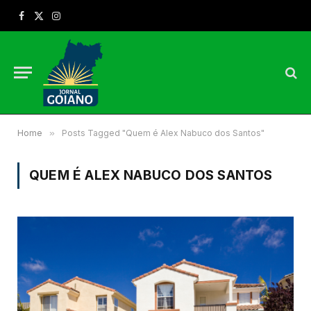
Facebook
X
Instagram
(Twitter)
Home
»
Posts Tagged "Quem é Alex Nabuco dos Santos"
QUEM É ALEX NABUCO DOS SANTOS