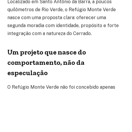
Localizado em Santo Antônio da Barra, a poucos
quilômetros de Rio Verde, o Refúgio Monte Verde
nasce com uma proposta clara: oferecer uma
segunda moradia com identidade, propósito e forte
integração com a natureza do Cerrado.
Um projeto que nasce do
comportamento, não da
especulação
O Refúgio Monte Verde não foi concebido apenas
como produto imobiliário. Segundo os idealizadores, o
empreendimento surgiu a partir da observação de
uma mudança cultural consistente: empresários,
produtores rurais e famílias urbanas passaram a
buscar espaços de desaceleração próximos aos