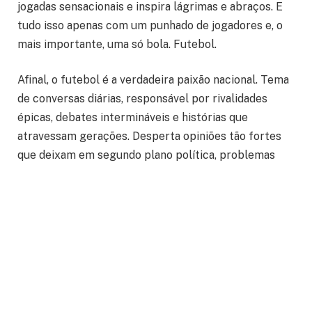
jogadas sensacionais e inspira lágrimas e abraços. E
tudo isso apenas com um punhado de jogadores e, o
mais importante, uma só bola. Futebol.
Afinal, o futebol é a verdadeira paixão nacional. Tema
de conversas diárias, responsável por rivalidades
épicas, debates intermináveis e histórias que
atravessam gerações. Desperta opiniões tão fortes
que deixam em segundo plano política, problemas
cotidianos e até a novela das nove. Nada mobiliza
tanto o brasileiro.
Inspirada por este universo tão vibrante, a Cia. de
Comédia Os Melhores do Mundo entra em campo
novamente com o espetáculo “Os Melhores do
Mundo Futebol Clube”, que retorna aos palcos em
nova temporada.